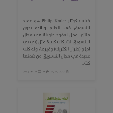
فيليب كوتلر Philip Kotler هو عميد
التسويق في العالم ورائده بدون
منازع، عمل لعقود طويلة في مجال
الـتسويق لشركات كبيرة مثل (آي بي
ام) و (جنرال الكتريك) وغيرها، وله كتب
عديدة في مجال التسـويق من ضمنها
كت..
3044
0 |
0 |
05-09-2017 |