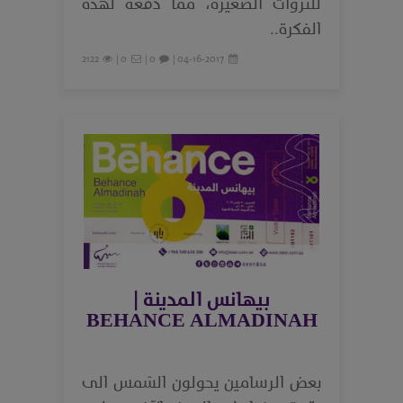
للثروات الصغيرة، مما دفعه لهذه
الفكرة..
2122
0 |
0 |
04-16-2017 |
بيهانس المدينة |
BEHANCE ALMADINAH
بعض الرسامين يحولون الشمس الى