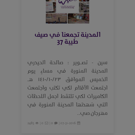
المدينة تجمعنا في صيف
طيبة 37
سين - تصـوير : صالحة الحيدري
المدينة المنورة في مساءِ يوم
الخميس الموافق ١٤١٠/١٠/٢٣ هـ
اجتمعت الأقلام لكي تكتب واجتمعت
الكاميرات لكي تلتقط اجمل اللحظات
التي شهدتها المدينة المنورة في
مهرجان صي..
2485
0 |
0 |
07-31-2016 |