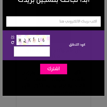
ابدأ نجاحك بتسجيل بريدك
كود التحقق
كل عام وانتم بخير , رمضان
مبارك
اشترك
" ‏​‏​‏​‏​‏​‏الْلَّھُم أَهِلَّه عَلّيْنَا بِالْأَمْنّ وَالإِيْمَانَ
وَالْسَّلامَةِ وَالْإِسْلَامَ وَالْعَوْن عَلَى
الْصَّلاة وَالصِّيَام وَتِلَاوَة الْقُرْآَن الْلَّھُم
سَلِّمْنَا لِرَمَضَانَ وَسَلَ..