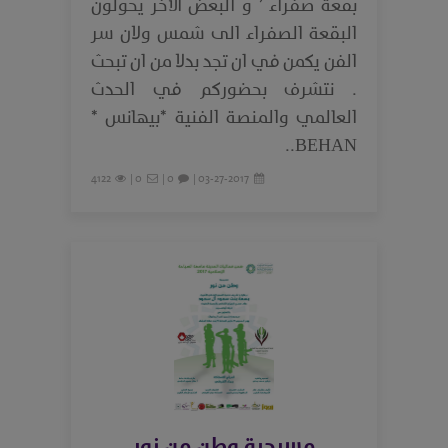
بقعة صفراء ’ و البعض الآخر يحولون
البقعة الصفراء الى شمس ولان سر
الفن يكمن في ان تجد بدلا من ان تبحث
. نتشرف بحضوركم في الحدث
العالمي والمنصة الفنية *بيهانس *
BEHAN..
4122
0 |
0 |
03-27-2017 |
مسرحية وطن من نور