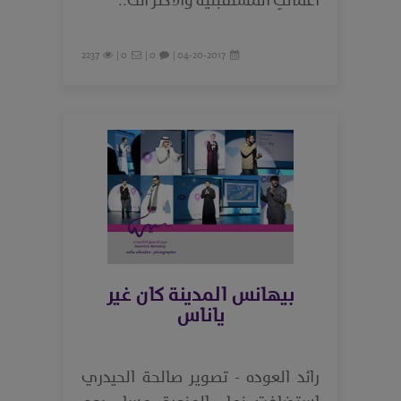
اعمالكِ المستقبلية والأكثر انت..
2237
0 |
0 |
04-20-2017 |
بيهانس المدينة كان غير
ياناس
رائد العوده - تصوير صالحة الحيدري