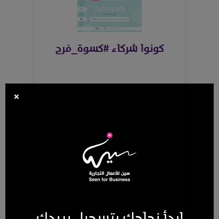
كونوا شركاء #كسوة_فرح
‏للفرح دائمًا كسوة، وللمشاركة في
×
حياكتها آمال مطرّزة وعطايا
كريمة،#كسوة_فرح‬ تعود إليكم
مجدداً بنسختها السادسة . إيماناً من
مؤسسة احتواء التطوعية بأهمية
العمل التطوعي ونفعه على
المجتمعات فقد قامت..
2850
0 |
0 |
06-02-2017 |