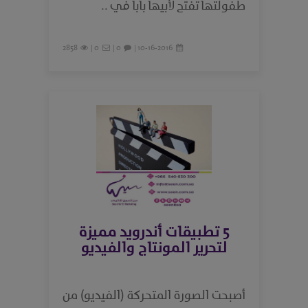
طفولتها تفتح لأبيها باباً في ..
2858
0 |
0 |
10-16-2016 |
5 تطبيقات أندرويد مميزة
لتحرير المونتاج والفيديو
أصبحت الصورة المتحركة (الفيديو) من