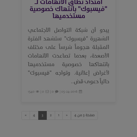
امتداد نطاق الاتهامات لـ
"فيسبوك" بانتهاك خصوصية
مستخدميها
يبدو أن شبكة التواصل الاجتماعي
الشهيرة "فيسبوك" ستشهد الفترة
المقبلة هجوماً شرساً على مختلف
الأصعدة، بعدما تصاعدت الاتهامات
بانتهاكها خصوصية مستخدميها
لأغراض إعلانية. وتواجه "فيسبوك"
حالياً دعوى قض..
1540
0 |
0 |
05-24-2016 |
صفحة 3 من 4
«
1
2
3
4
»