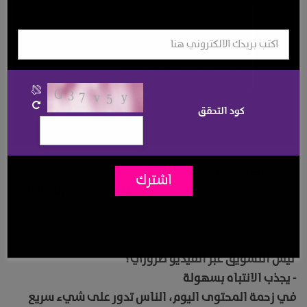
كود التحقق
بواسطة :
seen
اشترك
12-01-2024 07:47 صباحاً
ليش التسويق عبر الفيديو ضروري؟
- يجذب الانتباه بسهولة
في زحمة المحتوى اليوم، الناس تدور على شيء سريع