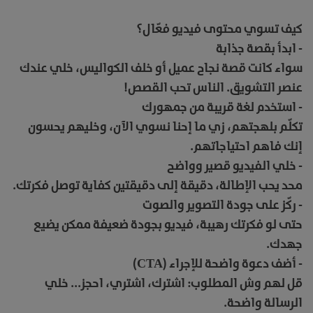
كيف تسوي محتوى فيديو فعّال؟
- ابدأ بقصة جذابة
سواء كانت قصة نجاح عميل أو خلف الكواليس، خلي عندك
عنصر التشويق. الناس تحب القصص!
- استخدم لغة قريبة من جمهورك
تكلّم بلهجتهم، زي ما إحنا نسوي الآن، وخليهم يحسون
إنك فاهم احتياجاتهم.
- خلي الفيديو قصير وواضح
محد يحب الإطالة، دقيقة إلى دقيقتين كفاية توصل فكرتك.
- ركّز على جودة التصوير والصوت
حتى لو فكرتك رهيبة، فيديو بجودة ضعيفة ممكن يضيع
جهدك.
- أضف دعوة واضحة للإجراء (CTA)
قل لهم وش المطلوب: اشترك، اشتري، احجز... خلي
الرسالة واضحة.