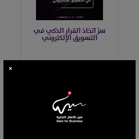
سرّ اتخاذ القرار الذكي في
التسويق الإلكتروني
في عالمٍ يتحرك بسرعة الضوء، لم يعد
×
التسويق يعتمد على الحدس أو
التجربة فقط، بل على البيانات
والتحليل الدقيق. إنّ الشركات التي
تفهم بياناتها تستطيع توجيه حملاتها
بدقة، وتحديد احتياجات عملائها،
وتحقيق ن....
341
0 |
0 |
10-19-2025 |