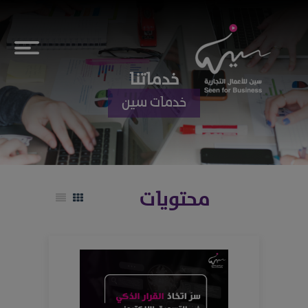
خدماتنا
خدمات سين
محتويات