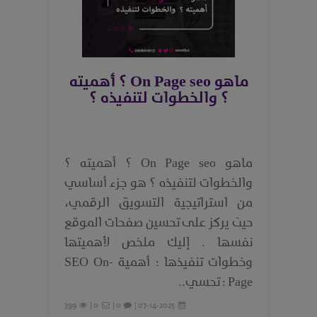
ماهو On Page seo ؟ أهميته
؟ والخطوات لتنفيذه ؟
ماهو On Page seo ؟ أهميته ؟
والخطوات لتنفيذه ؟ هو جزء أساسي
من استراتيجية التسويق الرقمي،
حيث يركز على تحسين صفحات الموقع
نفسها . إليك ملخص لأهميتها
وخطوات تنفيذها : أهمية SEO On-
Page : تحسي..
399
0 |
0 |
07-14-2025 |