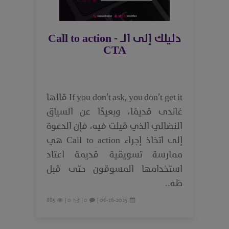
دليلك إلى الـ Call to action -
CTA
If you don’t ask, you don’t get it قالها
غاندى قديمًا، وبعيدًا عن السياق
النضالي الذي قيلت فيه، فإن الدعوة
إلى اتخاذ إجراء Call to action هي
ممارسة تسويقية قديمة اعتاد
استخدامها المسوقون حتى قبل
ظه..
885
0 |
0 |
06-26-2025 |