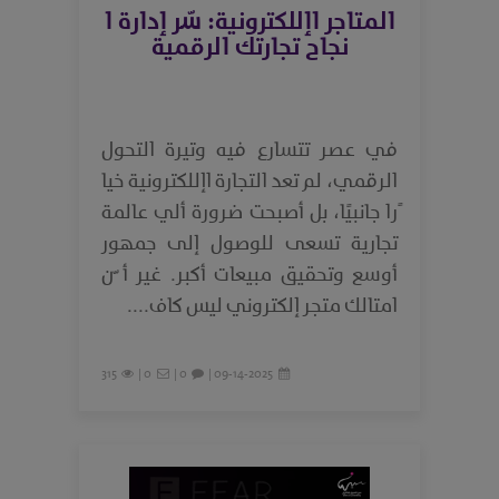
المتاجر اإللكترونية: سّر إدارة ا
نجاح تجارتك الرقمية
في عصر تتسارع فيه وتيرة التحول
الرقمي، لم تعد التجارة اإللكترونية خيا
ًرا جانبيًا، بل أصبحت ضرورة ألي عالمة
تجارية تسعى للوصول إلى جمهور
أوسع وتحقيق مبيعات أكبر. غير أ ّن
امتالك متجر إلكتروني ليس كاف....
315
0 |
0 |
09-14-2025 |